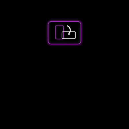
Spiel ist in der
Entwicklungsphase
Erscheinungsdatum es
soll dieses Jahr noch
rauskommen